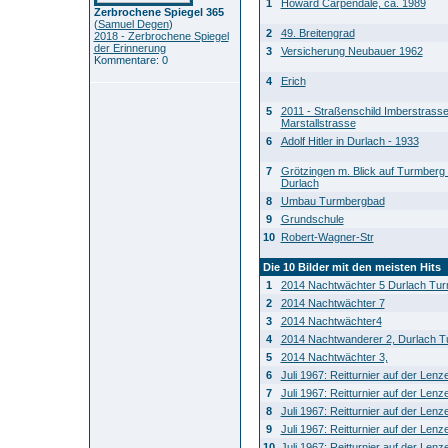
1
Howard Carpendale, ca. 1989
Zerbrochene Spiegel 365
(
Samuel Degen
)
2
49. Breitengrad
2018 - Zerbrochene Spiegel
der Erinnerung
3
Versicherung Neubauer 1962
Kommentare: 0
4
Erich
5
2011 - Straßenschild Imberstrass
Marstallstrasse
6
Adolf Hitler in Durlach - 1933
7
Grötzingen m. Blick auf Turmberg 
Durlach
8
Umbau Turmbergbad
9
Grundschule
10
Robert-Wagner-Str
Die 10 Bilder mit den meisten Hits
1
2014 Nachtwächter 5 Durlach Tu
2
2014 Nachtwächter 7
3
2014 Nachtwächter4
4
2014 Nachtwanderer 2, Durlach 
5
2014 Nachtwächter 3,
6
Juli 1967: Reitturnier auf der Len
7
Juli 1967: Reitturnier auf der Len
8
Juli 1967: Reitturnier auf der Len
9
Juli 1967: Reitturnier auf der Len
10
Juli 1967: Reitturnier auf der Len