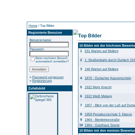
Home
/ Top Bilder
Registrierte Benutzer
Top Bilder
Benutzername:
10 Bilder mit der höchsten Bewert
Passwort:
1
031 Warten auf Moliere
Beim nächsten Besuch
2
1. Straßenbahn durch Durlach 19
automatisch anmelden?
3
146 Warten auf Moliere
»
Password vergessen
4
1870 - Durlacher Kassenschein
»
Registrierung
5
1922 Mehr Knecht
Zufallsbild
6
1922 Weiß Melang
7
1957 - Blick von der Luß auf Durl
8
1959 Pestalozzischule 3. Klasse
9
1964 - Bienleintorstraße
10
1964 - Gasthaus Sonne
10 Bilder mit den meisten Bewert