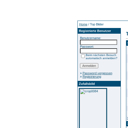
Home
/ Top Bilder
Registrierte Benutzer
Benutzername:
Passwort:
Beim nächsten Besuch
automatisch anmelden?
»
Password vergessen
»
Registrierung
Zufallsbild