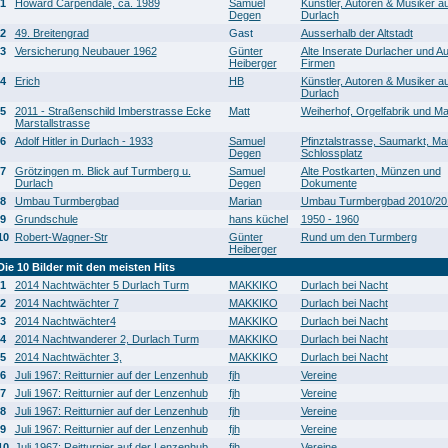
1
Howard Carpendale, ca. 1989
Samuel
Künstler, Autoren & Musiker a
Degen
Durlach
2
49. Breitengrad
Gast
Ausserhalb der Altstadt
3
Versicherung Neubauer 1962
Günter
Alte Inserate Durlacher und A
Heiberger
Firmen
4
Erich
HB
Künstler, Autoren & Musiker a
Durlach
5
2011 - Straßenschild Imberstrasse Ecke
Matt
Weiherhof, Orgelfabrik und Mar
Marstallstrasse
6
Adolf Hitler in Durlach - 1933
Samuel
Pfinztalstrasse, Saumarkt, Ma
Degen
Schlossplatz
7
Grötzingen m. Blick auf Turmberg u.
Samuel
Alte Postkarten, Münzen und
Durlach
Degen
Dokumente
8
Umbau Turmbergbad
Marian
Umbau Turmbergbad 2010/20
9
Grundschule
hans küchel
1950 - 1960
10
Robert-Wagner-Str
Günter
Rund um den Turmberg
Heiberger
Die 10 Bilder mit den meisten Hits
1
2014 Nachtwächter 5 Durlach Turm
MAKKIKO
Durlach bei Nacht
2
2014 Nachtwächter 7
MAKKIKO
Durlach bei Nacht
3
2014 Nachtwächter4
MAKKIKO
Durlach bei Nacht
4
2014 Nachtwanderer 2, Durlach Turm
MAKKIKO
Durlach bei Nacht
5
2014 Nachtwächter 3,
MAKKIKO
Durlach bei Nacht
6
Juli 1967: Reitturnier auf der Lenzenhub
fjh
Vereine
7
Juli 1967: Reitturnier auf der Lenzenhub
fjh
Vereine
8
Juli 1967: Reitturnier auf der Lenzenhub
fjh
Vereine
9
Juli 1967: Reitturnier auf der Lenzenhub
fjh
Vereine
10
Juli 1967: Reitturnier auf der Lenzenhub
fjh
Vereine