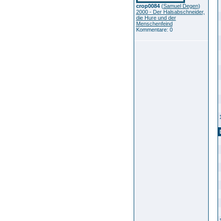
crop0084
(
Samuel Degen
)
2000 - Der Halsabschneider,
die Hure und der
Menschenfeind
Kommentare: 0