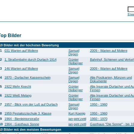
Erwe
Top Bilder
10 Bilder mit der höchsten Bewertung
1
031 Warten auf Moliere
Samuel
2009 - Warten auf Moliere
Degen
2
1. Straßenbahn durch Durlach 1914
Günter
Bahnhof, Schienen und Verkeh
Heiberger
3
146 Warten auf Moliere
Samuel
2009 - Warten auf Moliere
Degen
4
1870 - Durlacher Kassenschein
Samuel
Alte Postkarten, Münzen und
Degen
Dokumente
5
1922 Mehr Knecht
Günter
Alte Inserate Durlacher und A
Heiberger
Firmen
6
1922 Weiß Melang
Günter
Alte Inserate Durlacher und A
Heiberger
Firmen
7
1957 - Blick von der Luß auf Durlach
Samuel
1950 - 1960
Degen
8
1959 Pestalozzischule 3. Klasse
Kurt Koenig
1950 - 1960
9
1964 - Bienleintorstraße
jan-petr.zettl
1960 - 1970
10
1964 - Gasthaus Sonne
jan-petr.zettl
Gasthaus "Die Sonne" - bis 1
10 Bilder mit den meisten Bewertungen