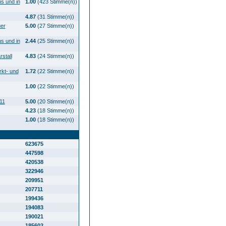
us und in
1.00
(423 Stimme(n))
4.87
(31 Stimme(n))
uer
5.00
(27 Stimme(n))
us und in
2.44
(25 Stimme(n))
stall
4.83
(24 Stimme(n))
rkt- und
1.72
(22 Stimme(n))
1.00
(22 Stimme(n))
11
5.00
(20 Stimme(n))
4.23
(18 Stimme(n))
1.00
(18 Stimme(n))
623675
447598
420538
322946
209951
207711
199436
194083
190021
185602