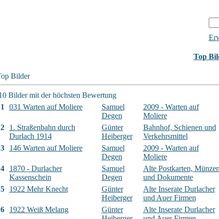
Erw
Top Bil
op Bilder
10 Bilder mit der höchsten Bewertung
1
031 Warten auf Moliere
Samuel
2009 - Warten auf
Degen
Moliere
2
1. Straßenbahn durch
Günter
Bahnhof, Schienen und
Durlach 1914
Heiberger
Verkehrsmittel
3
146 Warten auf Moliere
Samuel
2009 - Warten auf
Degen
Moliere
4
1870 - Durlacher
Samuel
Alte Postkarten, Münze
Kassenschein
Degen
und Dokumente
5
1922 Mehr Knecht
Günter
Alte Inserate Durlacher
Heiberger
und Auer Firmen
6
1922 Weiß Melang
Günter
Alte Inserate Durlacher
Heiberger
und Auer Firmen