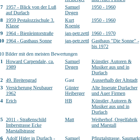
7
1957 - Blick von der Luß
Samuel
1950 - 1960
auf Durlach
Degen
8
1959 Pestalozzischule 3.
Kurt
1950 - 1960
Klasse
Koenig
9
1964 - Bienleintorstraße
jan-petr.zettl
1960 - 1970
10
1964 - Gasthaus Sonne
jan-petr.zettl
Gasthaus "Die Sonne" -
bis 1972
10 Bilder mit den meisten Bewertungen
1
Howard Carpendale, ca.
Samuel
Künstler, Autoren &
1989
Degen
Musiker aus und in
Durlach
2
49. Breitengrad
Gast
Ausserhalb der Altstadt
3
Versicherung Neubauer
Günter
Alte Inserate Durlacher
1962
Heiberger
und Auer Firmen
4
Erich
HB
Künstler, Autoren &
Musiker aus und in
Durlach
5
2011 - Straßenschild
Matt
Weiherhof, Orgelfabrik
Imberstrasse Ecke
und Marstall
Marstallstrasse
6
Adolf Hitler in Durlach -
Samuel
Pfinztalstrasse, Saumarkt