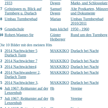
1933
Degen
Markt- und Schlossplatz
7
Grötzingen m. Blick auf
Samuel
Alte Postkarten, Münze
Turmberg u. Durlach
Degen
und Dokumente
8
Umbau Turmbergbad
Marian
Umbau Turmbergbad
2010/2011
9
Grundschule
hans küchel
1950 - 1960
10
Robert-Wagner-Str
Günter
Rund um den Turmberg
Heiberger
Die 10 Bilder mit den meisten Hits
1
2014 Nachtwächter 5
MAKKIKO
Durlach bei Nacht
Durlach Turm
2
2014 Nachtwächter 7
MAKKIKO
Durlach bei Nacht
3
2014 Nachtwächter4
MAKKIKO
Durlach bei Nacht
4
2014 Nachtwanderer 2,
MAKKIKO
Durlach bei Nacht
Durlach Turm
5
2014 Nachtwächter 3,
MAKKIKO
Durlach bei Nacht
6
Juli 1967: Reitturnier auf der
fjh
Vereine
Lenzenhub
7
Juli 1967: Reitturnier auf der
fjh
Vereine
Lenzenhub