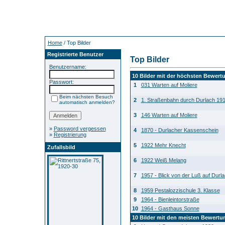
Home
/ Top Bilder
Registrierte Benutzer
Top Bilder
Benutzername:
10 Bilder mit der höchsten Bewert
Passwort:
1
031 Warten auf Moliere
Beim nächsten Besuch
2
1. Straßenbahn durch Durlach 19
automatisch anmelden?
3
146 Warten auf Moliere
»
Password vergessen
4
1870 - Durlacher Kassenschein
»
Registrierung
5
1922 Mehr Knecht
Zufallsbild
6
1922 Weiß Melang
7
1957 - Blick von der Luß auf Durl
8
1959 Pestalozzischule 3. Klasse
9
1964 - Bienleintorstraße
10
1964 - Gasthaus Sonne
10 Bilder mit den meisten Bewert