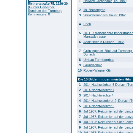
1
Howard Carpendale, ca. 1989
Rittnertstraße 75, 1920-30
(
Günter Heiberger
)
2
49. Breitengrad
Rund um den Turmberg
Kommentare: 0
3
Versicherung Neubauer 1962
4
Erich
5
2011 - Straßenschild Imberstrass
Marstallstrasse
6
Adolf Hitler in Durlach - 1933
7
Grötzingen m. Blick auf Turmberg 
Durlach
8
Umbau Turmbergbad
9
Grundschule
10
Robert-Wagner-Str
Die 10 Bilder mit den meisten Hits
1
2014 Nachtwächter 5 Durlach Tu
2
2014 Nachtwächter 7
3
2014 Nachtwächter4
4
2014 Nachtwanderer 2, Durlach 
5
2014 Nachtwächter 3,
6
Juli 1967: Reitturnier auf der Len
7
Juli 1967: Reitturnier auf der Len
8
Juli 1967: Reitturnier auf der Len
9
Juli 1967: Reitturnier auf der Len
10
Juli 1967: Reitturnier auf der Len