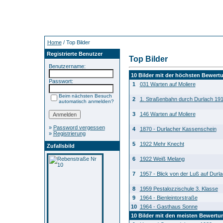
Home
/ Top Bilder
Registrierte Benutzer
Top Bilder
Benutzername:
10 Bilder mit der höchsten Bewert
Passwort:
1
031 Warten auf Moliere
Beim nächsten Besuch
2
1. Straßenbahn durch Durlach 19
automatisch anmelden?
3
146 Warten auf Moliere
»
Password vergessen
4
1870 - Durlacher Kassenschein
»
Registrierung
5
1922 Mehr Knecht
Zufallsbild
6
1922 Weiß Melang
7
1957 - Blick von der Luß auf Durl
8
1959 Pestalozzischule 3. Klasse
9
1964 - Bienleintorstraße
10
1964 - Gasthaus Sonne
10 Bilder mit den meisten Bewert