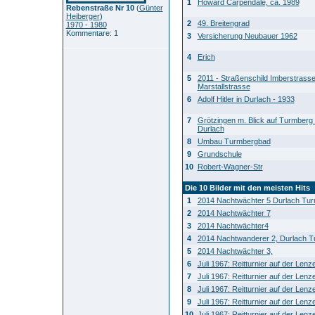
1
Howard Carpendale, ca. 1989
Rebenstraße Nr 10
(
Günter
Heiberger
)
2
49. Breitengrad
1970 - 1980
Kommentare: 1
3
Versicherung Neubauer 1962
4
Erich
5
2011 - Straßenschild Imberstrass
Marstallstrasse
6
Adolf Hitler in Durlach - 1933
7
Grötzingen m. Blick auf Turmberg 
Durlach
8
Umbau Turmbergbad
9
Grundschule
10
Robert-Wagner-Str
Die 10 Bilder mit den meisten Hits
1
2014 Nachtwächter 5 Durlach Tu
2
2014 Nachtwächter 7
3
2014 Nachtwächter4
4
2014 Nachtwanderer 2, Durlach 
5
2014 Nachtwächter 3,
6
Juli 1967: Reitturnier auf der Len
7
Juli 1967: Reitturnier auf der Len
8
Juli 1967: Reitturnier auf der Len
9
Juli 1967: Reitturnier auf der Len
10
Juli 1967: Reitturnier auf der Len