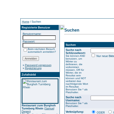
Home
/ Suchen
Registrierte Benutzer
Suchen
Benutzername:
Passwort:
Suchen
Beim nächsten Besuch
Suche nach
automatisch anmelden?
Schlüsselwort:
Sie können AND
Nur neue Bild
benutzen, um
Wörter zu
definieren, die
»
Password vergessen
vorkommen
»
Registrierung
müssen, OR für
Wörter, die im
Zufallsbild
Resultat sein
können und NOT
verbietet das
nachfolgende Wort
im Resultat.
Benutzen Sie * als
Platzhalter.
Suche nach
Username:
Benutzen Sie * als
Restaurant zum Burghoh
Platzhalter.
Turmberg Rhein
(
Samuel
Degen
)
Verknüpfung:
ODER