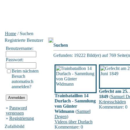
Home
/ Suchen
Registrierte Benutzer
Suchen
Benutzername:
Gefunden: 19222 Bild(er) auf 769 Seite(n)
Passwort:
Beim nächsten
Besuch
automatisch
anmelden?
Gefecht am 25. 
Trainbataillon 14
1849
(
Samuel D
Durlach - Sammlung
Kriegsschäden
von Günter
Kommentare: 0
»
Password
Widmann
(
Samuel
vergessen
Degen
)
»
Registrierung
Videos über Durlach
Zufallsbild
Kommentare: 0