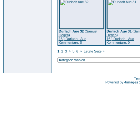
Durlach Aue 32
(
Samuel
Durlach Aue 31
(
Sam
Degen
)
Degen
)
16.) Durlach - Aue
16.) Durlach - Aue
Kommentare: 0
Kommentare: 0
1
2
3
4
5
6
»
Letzte Seite »
Tem
Powered by
4images
1