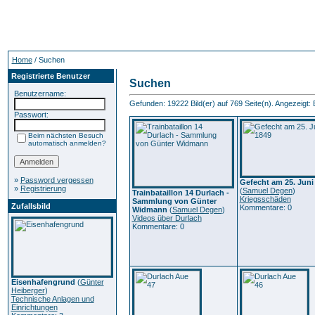
Home
/ Suchen
Registrierte Benutzer
Suchen
Benutzername:
Gefunden: 19222 Bild(er) auf 769 Seite(n). Angezeigt: B
Passwort:
Beim nächsten Besuch
automatisch anmelden?
»
Password vergessen
Gefecht am 25. Juni
»
Registrierung
(
Samuel Degen
)
Trainbataillon 14 Durlach -
Kriegsschäden
Sammlung von Günter
Zufallsbild
Kommentare: 0
Widmann
(
Samuel Degen
)
Videos über Durlach
Kommentare: 0
Eisenhafengrund
(
Günter
Heiberger
)
Technische Anlagen und
Einrichtungen