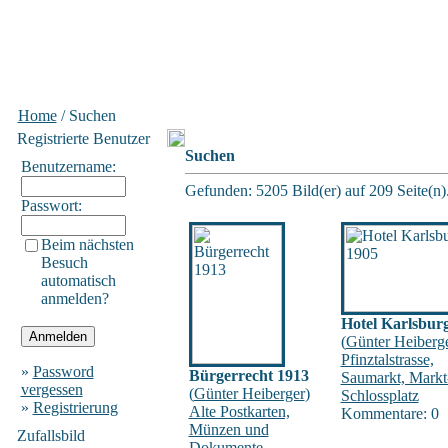
Home
/ Suchen
Registrierte Benutzer
Suchen
Benutzername:
Gefunden: 5205 Bild(er) auf 209 Seite(n).
Passwort:
Beim nächsten
Besuch
automatisch
anmelden?
Hotel Karlsbur
(
Günter Heiberg
Pfinztalstrasse,
»
Password
Bürgerrecht 1913
Saumarkt, Markt
vergessen
(
Günter Heiberger
)
Schlossplatz
»
Registrierung
Alte Postkarten,
Kommentare: 0
Münzen und
Zufallsbild
Dokumente