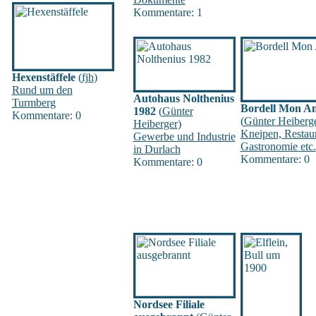
Kommentare: 1
Hexenstäffele
(
fjh
)
Rund um den
Autohaus Nolthenius
Turmberg
Bordell Mon A
1982
(
Günter
Kommentare: 0
(
Günter Heiberg
Heiberger
)
Kneipen, Restaur
Gewerbe und Industrie
Gastronomie etc.
in Durlach
Kommentare: 0
Kommentare: 0
Nordsee Filiale