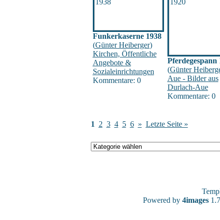
Funkerkaserne 1938
(
Günter Heiberger
)
Kirchen, Öffentliche
Pferdegespann 
Angebote &
(
Günter Heiberg
Sozialeinrichtungen
Aue - Bilder aus
Kommentare: 0
Durlach-Aue
Kommentare: 0
1
2
3
4
5
6
»
Letzte Seite »
Temp
Powered by
4images
1.7