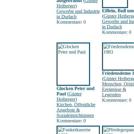
ausgebrannt
(
Günter
Heiberger
)
Elflein, Bull u
Gewerbe und Industrie
(
Günter Heiberg
in Durlach
Gewerbe und Ind
Kommentare: 0
in Durlach
Kommentare: 0
Friedensdemo 
(
Günter Heiberg
Menschen, Origi
Glocken Peter und
Ereignisse &
Paul
(
Günter
Legenden
Heiberger
)
Kommentare: 0
Kirchen, Öffentliche
Angebote &
Sozialeinrichtungen
Kommentare: 0