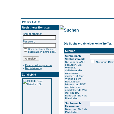
Home
/ Suchen
Registrierte Benutzer
Suchen
Benutzername:
Passwort:
Die Suche ergab leider keine Treffer.
Beim nächsten Besuch
Suchen
automatisch anmelden?
Suche nach
Schlüsselwort:
Sie können AND
Nur neue Bilde
benutzen, um
»
Password vergessen
Wörter zu
»
Registrierung
definieren, die
vorkommen
Zufallsbild
müssen, OR für
Wörter, die im
Resultat sein
können und NOT
verbietet das
nachfolgende Wort
im Resultat.
Benutzen Sie * als
Platzhalter.
Suche nach
Username:
Benutzen Sie * als
Platzhalter.