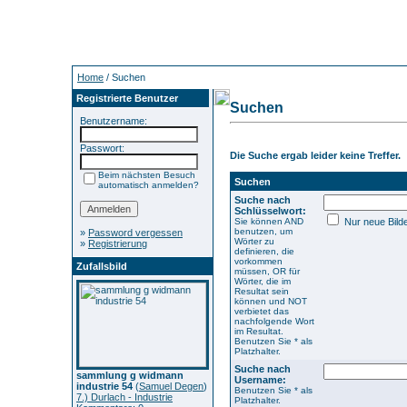
Home
/ Suchen
Registrierte Benutzer
Suchen
Benutzername:
Passwort:
Die Suche ergab leider keine Treffer.
Beim nächsten Besuch
Suchen
automatisch anmelden?
Suche nach
Schlüsselwort:
Sie können AND
Nur neue Bild
benutzen, um
»
Password vergessen
Wörter zu
»
Registrierung
definieren, die
vorkommen
Zufallsbild
müssen, OR für
Wörter, die im
Resultat sein
können und NOT
verbietet das
nachfolgende Wort
im Resultat.
Benutzen Sie * als
Platzhalter.
Suche nach
sammlung g widmann
Username:
industrie 54
(
Samuel Degen
)
Benutzen Sie * als
7.) Durlach - Industrie
Platzhalter.