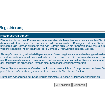
Registrierung
Nutzungsbedingungen:
Dieses Archiv nutzt ein Kommentarsystem mit dem die Besucher Kommentare zu den Eint
die Administratoren dieser Seite versuchen, alle unerwünschten Beiträge von diesem System 
unmöglich, alle Beiträge zu überprüfen. Alle Beiträge drücken die Ansichten des Autors aus 
Website können nicht für den Inhalt jedes Beitrags verantwortlich gemacht werden.
Sie verpflichten sich, keine beleidigenden, obszönen, vulgären, verleumdenden, gewaltverh
Gründen strafbaren Inhalte zu veröffentlichen. Sie räumen den Betreibern und Administrato
ein, Beiträge nach eigenem Ermessen zu entfernen oder zu bearbeiten. Sie stimmen ausse
der Registrierung erhobenen Daten in einer Datenbank gespeichert werden.
Dieses System verwendet Cookies, um Informationen auf Ihrem Computer zu speichern. Die
persönlichen Informationen, sondern dienen ausschließlich Ihrem Komfort.
Durch das Abschließen der Registrierung stimmen Sie diesen Nutzungsbedingungen zu.