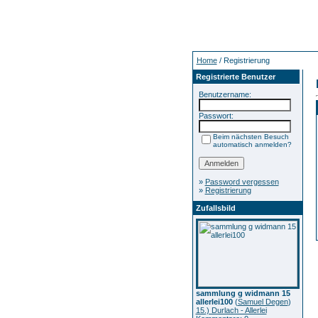
Home
/ Registrierung
Registrierte Benutzer
Benutzername:
Passwort:
Beim nächsten Besuch
automatisch anmelden?
»
Password vergessen
»
Registrierung
Zufallsbild
sammlung g widmann 15
allerlei100
(
Samuel Degen
)
15.) Durlach - Allerlei