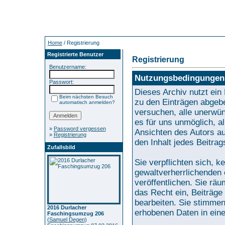
Home
/ Registrierung
Registrierte Benutzer
Registrierung
Benutzername:
Nutzungsbedingungen
Passwort:
Dieses Archiv nutzt e
Beim nächsten Besuch
zu den Einträgen abgebe
automatisch anmelden?
versuchen, alle unerwün
es für uns unmöglich, al
»
Password vergessen
Ansichten des Autors au
»
Registrierung
den Inhalt jedes Beitra
Zufallsbild
Sie verpflichten sich, 
gewaltverherrlichenden 
veröffentlichen. Sie rä
das Recht ein, Beiträg
bearbeiten. Sie stimme
2016 Durlacher
erhobenen Daten in ein
Faschingsumzug 206
(
Samuel Degen
)