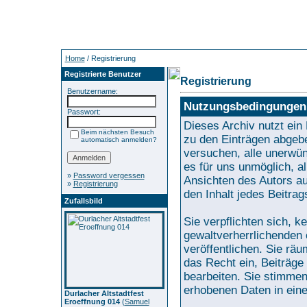
Home
/ Registrierung
Registrierte Benutzer
Registrierung
Benutzername:
Nutzungsbedingungen
Passwort:
Dieses Archiv nutzt e
Beim nächsten Besuch
zu den Einträgen abgebe
automatisch anmelden?
versuchen, alle unerwün
es für uns unmöglich, al
»
Password vergessen
Ansichten des Autors au
»
Registrierung
den Inhalt jedes Beitra
Zufallsbild
Sie verpflichten sich, 
gewaltverherrlichenden 
veröffentlichen. Sie rä
das Recht ein, Beiträg
bearbeiten. Sie stimme
erhobenen Daten in ein
Durlacher Altstadtfest
Eroeffnung 014
(
Samuel