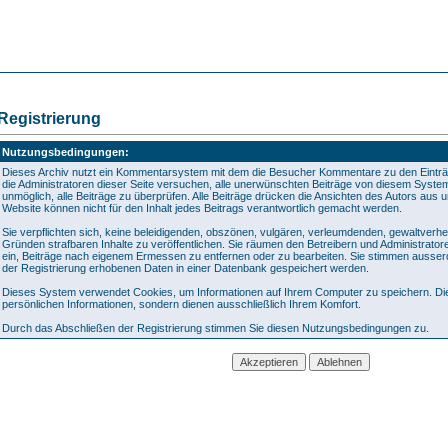
Registrierung
Nutzungsbedingungen:
Dieses Archiv nutzt ein Kommentarsystem mit dem die Besucher Kommentare zu den Eint
die Administratoren dieser Seite versuchen, alle unerwünschten Beiträge von diesem System 
unmöglich, alle Beiträge zu überprüfen. Alle Beiträge drücken die Ansichten des Autors aus 
Website können nicht für den Inhalt jedes Beitrags verantwortlich gemacht werden.
Sie verpflichten sich, keine beleidigenden, obszönen, vulgären, verleumdenden, gewaltverh
Gründen strafbaren Inhalte zu veröffentlichen. Sie räumen den Betreibern und Administrato
ein, Beiträge nach eigenem Ermessen zu entfernen oder zu bearbeiten. Sie stimmen ausse
der Registrierung erhobenen Daten in einer Datenbank gespeichert werden.
Dieses System verwendet Cookies, um Informationen auf Ihrem Computer zu speichern. Die
persönlichen Informationen, sondern dienen ausschließlich Ihrem Komfort.
Durch das Abschließen der Registrierung stimmen Sie diesen Nutzungsbedingungen zu.