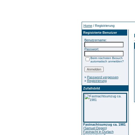
Home
/ Registrierung
Registrierte Benutzer
Benutzername:
Passwort:
Beim nächsten Besuch
automatisch anmelden?
»
Password vergessen
»
Registrierung
Zufallsbild
Fastnachtsumzug ca. 1981
(
Samuel Degen
)
Fastnacht in Durlach