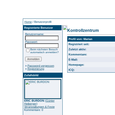
Home
/ Benutzerprofil
Registrierte Benutzer
Kontrollzentrum
Benutzername:
Profil von: Marian
Passwort:
Registriert seit:
Zuletzt aktiv:
Beim nächsten Besuch
automatisch anmelden?
Kommentare:
E-Mail:
Homepage:
»
Password vergessen
»
Registrierung
ICQ:
Zufallsbild
ERIC BURDON
(
Günter
Heiberger
)
Veranstaltungen & Feste
Kommentare: 0