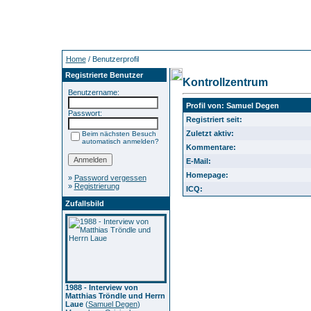
Home
/ Benutzerprofil
Registrierte Benutzer
Kontrollzentrum
Benutzername:
Profil von: Samuel Degen
Passwort:
Registriert seit:
Zuletzt aktiv:
Beim nächsten Besuch
automatisch anmelden?
Kommentare:
E-Mail:
Homepage:
»
Password vergessen
»
Registrierung
ICQ:
Zufallsbild
1988 - Interview von
Matthias Tröndle und Herrn
Laue
(
Samuel Degen
)