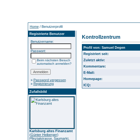
Home
/ Benutzerprofil
Registrierte Benutzer
Kontrollzentrum
Benutzername:
Profil von: Samuel Degen
Passwort:
Registriert seit:
Zuletzt aktiv:
Beim nächsten Besuch
automatisch anmelden?
Kommentare:
E-Mail:
Homepage:
»
Password vergessen
»
Registrierung
ICQ:
Zufallsbild
Karlsburg altes Finanzamt
(
Günter Heiberger
)
Pfinztalstrasse, Saumarkt,