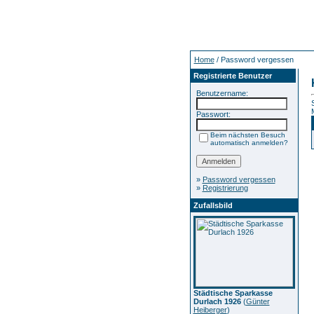
Home
/ Password vergessen
Registrierte Benutzer
Benutzername:
Passwort:
Beim nächsten Besuch
automatisch anmelden?
»
Password vergessen
»
Registrierung
Zufallsbild
Städtische Sparkasse
Durlach 1926
(
Günter
Heiberger
)