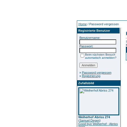
Home
/ Password vergessen
Registrierte Benutzer
Benutzername:
Passwort:
Beim nächsten Besuch
automatisch anmelden?
»
Password vergessen
»
Registrierung
Zufallsbild
Weiherhof Abriss 274
(
Samuel Degen
)
Good bye Weiherhof - Abriss