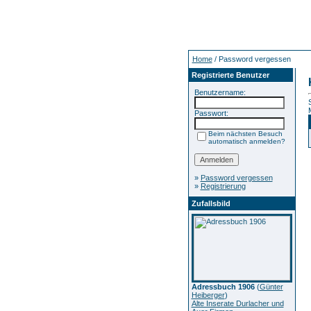
Home
/ Password vergessen
Registrierte Benutzer
Benutzername:
Passwort:
Beim nächsten Besuch
automatisch anmelden?
»
Password vergessen
»
Registrierung
Zufallsbild
Adressbuch 1906
(
Günter
Heiberger
)
Alte Inserate Durlacher und