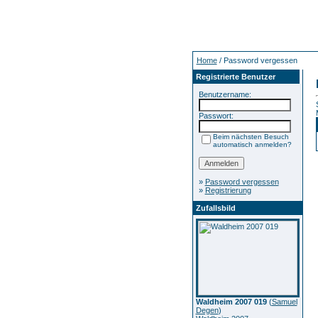
Home
/ Password vergessen
Registrierte Benutzer
Benutzername:
Passwort:
Beim nächsten Besuch
automatisch anmelden?
»
Password vergessen
»
Registrierung
Zufallsbild
Waldheim 2007 019
(
Samuel
Degen
)