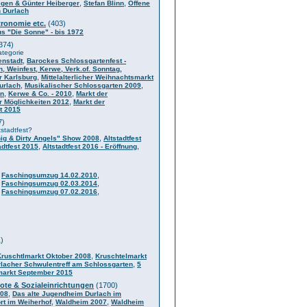
,
,
gen & Günter Heiberger
Stefan Blinn
Offene
n Durlach
tronomie etc.
(403)
s "Die Sonne" - bis 1972
374)
ategorie
,
enstadt
Barockes Schlossgartenfest -
n, Weinfest, Kerwe, Verk.of. Sonntag,
,
r Karlsburg
Mittelalterlicher Weihnachtsmarkt
,
,
Durlach
Musikalischer Schlossgarten 2009
,
,
en
Kerwe & Co. - 2010
Markt der
,
r Möglichkeiten 2012
Markt der
t 2015
7)
tstadtfest?
,
ig & Dirty Angels" Show 2008
Altstadtfest
,
,
adtfest 2015
Altstadtfest 2016 - Eröffnung
)
,
,
Faschingsumzug 14.02.2010
,
,
Faschingsumzug 02.03.2014
,
,
Faschingsumzug 07.02.2016
)
,
Kruschtlmarkt Oktober 2008
Kruschtelmarkt
,
lacher Schwulentreff am Schlossgarten
5
markt September 2015
ote & Sozialeinrichtungen
(1700)
,
008
Das alte Jugendheim Durlach im
,
,
rt im Weiherhof
Waldheim 2007
Waldheim