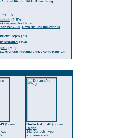
,
m Parkschlössle
2009 - Einweihung
chtsprung.
Durlach
(1159)
terkategorien hochladen.
,
lach vor 2000
Gewerbe und Industrie in
inrichtungen
(77)
kehrsmittel
(154)
jekte
(507)
,
11
Grundsteinlegung Christ-König-Haus am
 49
(
Samuel
Durlach Aue 48
(
Samuel
Degen
)
- Aue
16.) Durlach - Aue
 2
Kommentare: 0