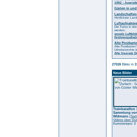
1982 - Jugendt
Gärten in un
Landschafte
Herrlichste La
Luftaufnahm
Die Fotos in die
werden.
google Luftbild
Drohnenaufna
Alte Postkar
Alte Postkarten
Urheberrechte 
Alte Inserate 
27026
Bilder in
1
Neue Bilder
Trainbataillon 
Sammlung von
Widmann
(
Sam
Videos über Du
Kommentare: 0