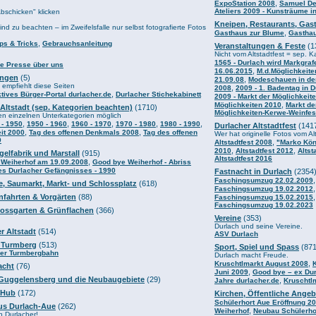
,
ExpoStation 2008
Samuel De
Ateliers 2009 - Kunsträume i
Abschicken" klicken
Kneipen, Restaurants, Gas
nd zu beachten – im Zweifelsfalle nur selbst fotografierte Fotos
,
Gasthaus zur Blume
Gasthau
,
ps & Tricks
Gebrauchsanleitung
Veranstaltungen & Feste
(1
Nicht vom Altstadtfest = sep. K
1565 - Durlach wird Markgraf
ie Presse über uns
,
16.06.2015
M.d.Möglichkeite
ungen
(5)
,
21.09.08
Modeschauen in de
mpfiehlt diese Seiten
,
2008
2009 - 1. Badentag in 
,
ktives Bürger-Portal durlacher.de
Durlacher Stichekabinett
2009 - Markt der Möglichkeit
,
Möglichkeiten 2010
Markt de
 Altstadt (sep. Kategorien beachten)
(1710)
Möglichkeiten-Kerwe-Weinfes
en einzelnen Unterkategorien möglich
,
,
,
,
,
 - 1950
1950 - 1960
1960 - 1970
1970 - 1980
1980 - 1990
Durlacher Altstadtfest
(141
,
,
it 2000
Tag des offenen Denkmals 2008
Tag des offenen
Wer hat originelle Fotos vom Al
9
,
Altstadtfest 2008
"Marko Kön
,
,
2010
Altstadtfest 2012
Altst
gelfabrik und Marstall
(915)
Altstadtfest 2016
,
 Weiherhof am 19.09.2008
Good bye Weiherhof - Abriss
es Durlacher Gefängnisses - 1990
Fastnacht in Durlach
(2354
Faschingsumzug 22.02.2009
se, Saumarkt, Markt- und Schlossplatz
(618)
Faschingsumzug 19.02.2012
infahrten & Vorgärten
(88)
Faschingsumzug 15.02.2015
Faschingsumzug 19.02.2023
lossgarten & Grünflachen
(366)
Vereine
(353)
Durlach und seine Vereine.
r Altstadt
(514)
ASV Durlach
 Turmberg
(513)
Sport, Spiel und Spass
(871
der Turmbergbahn
Durlach macht Freude.
,
Kruschtlmarkt August 2008
acht
(76)
,
Juni 2009
Good bye – ex Dur
 Guggelensberg und die Neubaugebiete
(29)
,
Jahre durlacher.de
Kruschtl
 Hub
(172)
Kirchen, Öffentliche Angeb
Schülerhort Aue Eröffnung 2
aus Durlach-Aue
(262)
,
Weiherhof
Neubau Schülerho
 Durlacher!