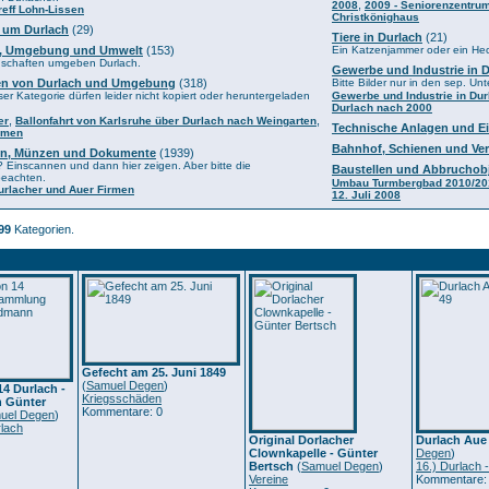
,
2008
2009 - Seniorenzentru
reff Lohn-Lissen
Christkönighaus
d um Durlach
(29)
Tiere in Durlach
(21)
n, Umgebung und Umwelt
(153)
Ein Katzenjammer oder ein He
ndschaften umgeben Durlach.
Gewerbe und Industrie in 
en von Durlach und Umgebung
(318)
Bitte Bilder nur in den sep. Un
ser Kategorie dürfen leider nicht kopiert oder heruntergeladen
Gewerbe und Industrie in Dur
Durlach nach 2000
,
,
er
Ballonfahrt von Karlsruhe über Durlach nach Weingarten
Technische Anlagen und E
hmen
Bahnhof, Schienen und Ver
ten, Münzen und Dokumente
(1939)
? Einscannen und dann hier zeigen. Aber bitte die
Baustellen und Abbruchob
beachten.
Umbau Turmbergbad 2010/20
Durlacher und Auer Firmen
12. Juli 2008
99
Kategorien.
Gefecht am 25. Juni 1849
(
Samuel Degen
)
14 Durlach -
Kriegsschäden
 Günter
Kommentare: 0
uel Degen
)
rlach
Original Dorlacher
Durlach Aue
Clownkapelle - Günter
Degen
)
Bertsch
(
Samuel Degen
)
16.) Durlach 
Vereine
Kommentare: