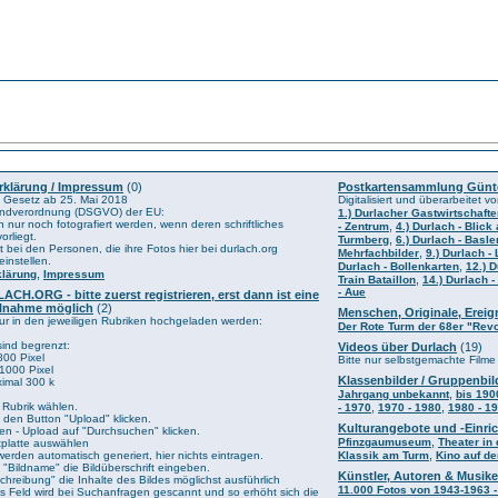
rklärung / Impressum
(0)
Postkartensammlung Günt
 Gesetz ab 25. Mai 2018
Digitalisiert und überarbeitet
ndverordnung (DSGVO) der EU:
1.) Durlacher Gastwirtschaft
 nur noch fotografiert werden, wenn deren schriftliches
,
- Zentrum
4.) Durlach - Blic
orliegt.
,
Turmberg
6.) Durlach - Basle
t bei den Personen, die ihre Fotos hier bei durlach.org
,
Mehrfachbilder
9.) Durlach -
instellen.
,
Durlach - Bollenkarten
12.) D
,
klärung
Impressum
,
Train Bataillon
14.) Durlach 
- Aue
ACH.ORG - bitte zuerst registrieren, erst dann ist eine
eilnahme möglich
(2)
Menschen, Originale, Erei
r in den jeweiligen Rubriken hochgeladen werden:
Der Rote Turm der 68er "Revo
sind begrenzt:
Videos über Durlach
(19)
800 Pixel
Bitte nur selbstgemachte Filme
 1000 Pixel
Klassenbilder / Gruppenbil
imal 300 k
,
Jahrgang unbekannt
bis 190
 Rubrik wählen.
,
,
- 1970
1970 - 1980
1980 - 1
 den Button "Upload" klicken.
Kulturangebote und -Einri
ien - Upload auf "Durchsuchen" klicken.
,
Pfinzgaumuseum
Theater in 
stplatte auswählen
,
werden automatisch generiert, hier nichts eintragen.
Klassik am Turm
Kino auf d
ld "Bildname" die Bildüberschrift eingeben.
Künstler, Autoren & Musike
chreibung" die Inhalte des Bildes möglichst ausführlich
11.000 Fotos von 1943-1963 -
 Feld wird bei Suchanfragen gescannt und so erhöht sich die