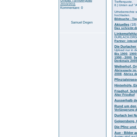
Umbau Turmbergbad
Trefferquote.
2010/2011
8.) Unten auf "
Kommentare: 0
Urheberrechte si
hochladen.
Bildsuche - Tip
Samuel Degen
Aktuelles
(18)
Das schreibt d
Linkempfehl
DURLACH.ORG e
Partner: intera
Die Durlacher
Upload nur in d
,
Bis 1900
1900
,
1990 - 2000
Se
Denkmals 200
Weiherhof, Or
Abrissparty im
,
2008
Abriss d
Pfinztalstras
Hinterhöfe, E
Friedhof, Sch
Alter Friedhof
Ausserhalb de
Rund um den
Verlängerung 
Durlach bei N
Geigersberg,
Die Pfinz und
Aue - Bilder 
Aumer sind auch