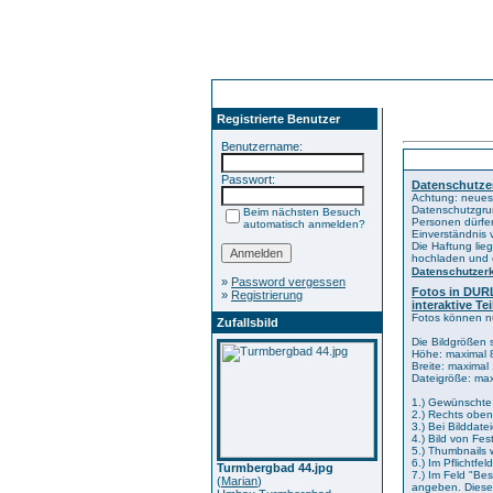
Registrierte Benutzer
Benutzername:
Kategorien
Passwort:
Datenschutze
Achtung: neues
Datenschutzgru
Beim nächsten Besuch
Personen dürfen
automatisch anmelden?
Einverständnis v
Die Haftung lieg
hochladen und e
Datenschutzer
»
Password vergessen
Fotos in DURL
»
Registrierung
interaktive T
Fotos können nu
Zufallsbild
Die Bildgrößen 
Höhe: maximal 
Breite: maximal
Dateigröße: max
1.) Gewünschte
2.) Rechts oben
3.) Bei Bilddate
4.) Bild von Fe
5.) Thumbnails 
6.) Im Pflichtfe
Turmbergbad 44.jpg
7.) Im Feld "Bes
(
Marian
)
angeben. Dieses