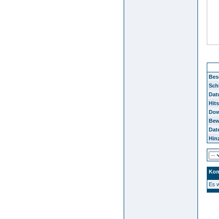
Jug
Bes
Sch
Dat
Hits
Dow
Bew
Dat
Hin
Kom
Es 