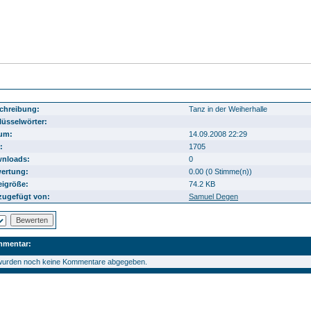
endheimarchiv342
chreibung:
Tanz in der Weiherhalle
lüsselwörter:
um:
14.09.2008 22:29
:
1705
nloads:
0
ertung:
0.00 (0 Stimme(n))
eigröße:
74.2 KB
zugefügt von:
Samuel Degen
mentar:
wurden noch keine Kommentare abgegeben.