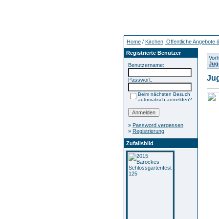
Home
/
Kirchen, Öffentliche Angebote 
Registrierte Benutzer
Vorh
Jug
Benutzername:
Ju
Passwort:
Beim nächsten Besuch
automatisch anmelden?
»
Password vergessen
»
Registrierung
Zufallsbild