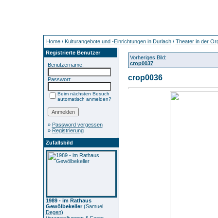
Home
/
Kulturangebote und -Einrichtungen in Durlach
/
Theater in der Org
Registrierte Benutzer
Vorheriges Bild:
crop0037
Benutzername:
crop0036
Passwort:
Beim nächsten Besuch
automatisch anmelden?
»
Password vergessen
»
Registrierung
Zufallsbild
1989 - im Rathaus
Gewölbekeller
(
Samuel
Degen
)