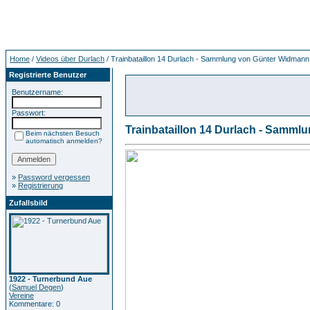
Home
/
Videos über Durlach
/ Trainbataillon 14 Durlach - Sammlung von Günter Widmann
Registrierte Benutzer
Benutzername:
Passwort:
Trainbataillon 14 Durlach - Samm
Beim nächsten Besuch
automatisch anmelden?
»
Password vergessen
»
Registrierung
Zufallsbild
1922 - Turnerbund Aue
(
Samuel Degen
)
Vereine
Kommentare: 0