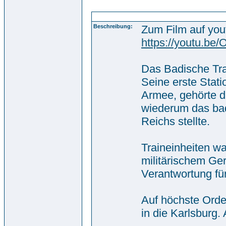
Trainbataillon 14 Durlach - Sammlung von Günte
Beschreibung:
Zum Film auf you
https://youtu.b
Das Badische Trai
Seine erste Stati
Armee, gehörte da
wiederum das bad
Reichs stellte.
Traineinheiten wa
militärischem Ge
Verantwortung fü
Auf höchste Orde
in die Karlsburg.