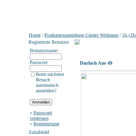
Home
/
Postkartensammlung Günter Widmann
/
16.) Du
Registrierte Benutzer
Benutzername:
Passwort:
Durlach Aue 49
Beim nächsten
Besuch
automatisch
anmelden?
»
Password
vergessen
»
Registrierung
Zufallsbild