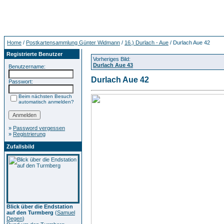
Home
/
Postkartensammlung Günter Widmann
/
16.) Durlach - Aue
/ Durlach Aue 42
Registrierte Benutzer
Vorheriges Bild:
Durlach Aue 43
Benutzername:
Durlach Aue 42
Passwort:
Beim nächsten Besuch
automatisch anmelden?
»
Password vergessen
»
Registrierung
Zufallsbild
Blick über die Endstation
auf den Turmberg
(
Samuel
Degen
)