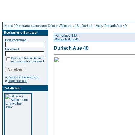
Home
/
Postkartensammlung Günter Widmann
/
16.) Durlach - Aue
/ Durlach Aue 40
Registrierte Benutzer
Vorheriges Bild:
Durlach Aue 41
Benutzername:
Durlach Aue 40
Passwort:
Beim nächsten Besuch
automatisch anmelden?
»
Password vergessen
»
Registrierung
Zufallsbild