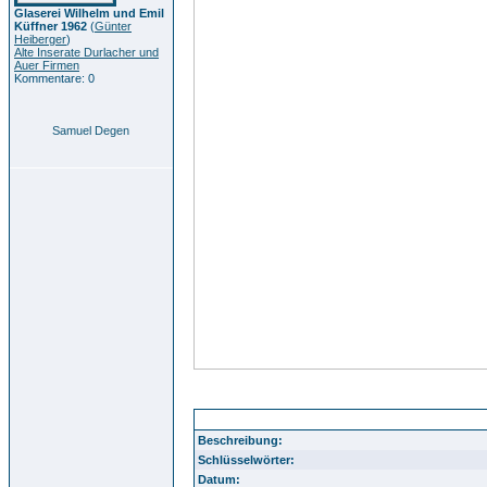
Glaserei Wilhelm und Emil
Küffner 1962
(
Günter
Heiberger
)
Alte Inserate Durlacher und
Auer Firmen
Kommentare: 0
Samuel Degen
Durlach Aue 40
Beschreibung:
Schlüsselwörter:
Datum: