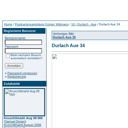
Home
/
Postkartensammlung Günter Widmann
/
16.) Durlach - Aue
/ Durlach Aue 34
Registrierte Benutzer
Vorheriges Bild:
Durlach Aue 35
Benutzername:
Durlach Aue 34
Passwort:
Beim nächsten Besuch
automatisch anmelden?
»
Password vergessen
»
Registrierung
Zufallsbild
Kruschtlmarkt Aug 08 069
(
Samuel Degen
)
Kruschtlmarkt August 2008