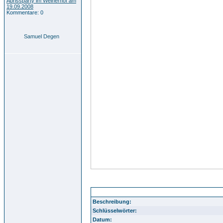
Abrissparty im Weiherhof am
19.09.2008
Kommentare: 0
Samuel Degen
Durlach Aue 33
Beschreibung:
Schlüsselwörter:
Datum: