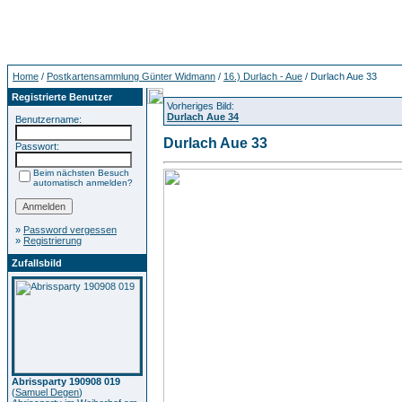
Home
/
Postkartensammlung Günter Widmann
/
16.) Durlach - Aue
/ Durlach Aue 33
Registrierte Benutzer
Vorheriges Bild:
Durlach Aue 34
Benutzername:
Durlach Aue 33
Passwort:
Beim nächsten Besuch
automatisch anmelden?
»
Password vergessen
»
Registrierung
Zufallsbild
Abrissparty 190908 019
(
Samuel Degen
)