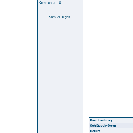
Kommentare: 0
Samuel Degen
Durlach Aue 29
Beschreibung:
Schlüsselwörter:
Datum: