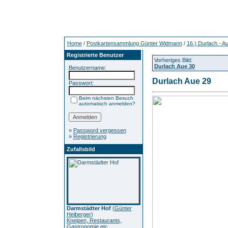
Home
/
Postkartensammlung Günter Widmann
/
16.) Durlach - A
Registrierte Benutzer
Vorheriges Bild:
Durlach Aue 30
Benutzername:
Durlach Aue 29
Passwort:
Beim nächsten Besuch
automatisch anmelden?
»
Password vergessen
»
Registrierung
Zufallsbild
Darmstädter Hof
(
Günter
Heiberger
)
Kneipen, Restaurants,
Gastronomie etc.