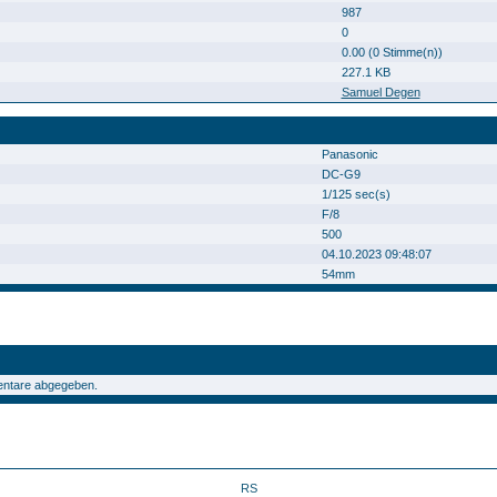
987
0
0.00 (0 Stimme(n))
227.1 KB
Samuel Degen
Panasonic
DC-G9
1/125 sec(s)
F/8
500
04.10.2023 09:48:07
54mm
ntare abgegeben.