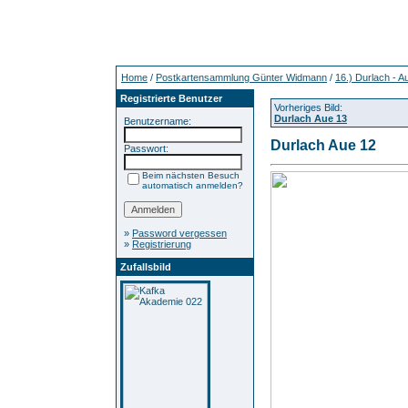
Home
/
Postkartensammlung Günter Widmann
/
16.) Durlach - A
Registrierte Benutzer
Vorheriges Bild:
Durlach Aue 13
Benutzername:
Durlach Aue 12
Passwort:
Beim nächsten Besuch
automatisch anmelden?
»
Password vergessen
»
Registrierung
Zufallsbild