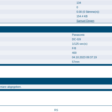
134
0
0.00 (0 Stimme(n))
154.4 KB
Samuel Degen
Panasonic
DC-G9
1/125 sec(s)
F/8
400
04.10.2023 09:37:19
57mm
ntare abgegeben.