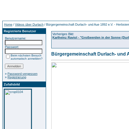
Home
/
Videos über Durlach
/ Bürgergemeinschaft Durlach- und Aue 1892 e.V. - Herbste
Registrierte Benutzer
Vorheriges Bild:
Karlheinz Raviol - "Großwerden in der Sonne (Dur
Benutzername:
Passwort:
Bürgergemeinschaft Durlach- und A
Beim nächsten Besuch
automatisch anmelden?
»
Password vergessen
»
Registrierung
Zufallsbild