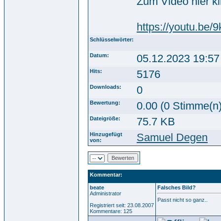
Zum Video hier kl
https://youtu.b
Schlüsselwörter:
Datum:
05.12.2023 19:57
Hits:
5176
Downloads:
0
Bewertung:
0.00 (0 Stimme(n)
Dateigröße:
75.7 KB
Hinzugefügt
Samuel Degen
von:
Kommentar:
beate
Falsches Bild?
Administrator
Passt nicht so ganz..
Registriert seit: 23.08.2007
Kommentare: 125