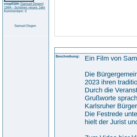
crop0104
(
Samuel Degen
)
1994 - Schönes neues Jahr
Kommentare: 0
Samuel Degen
Bürgergemeinschaft Durlach- und Aue 1892 e.V. -
Beschreibung:
Ein Film von Sam
Die Bürgergemein
2023 ihren tradit
Durch die Veranst
Grußworte sprach
Karlsruher Bürger
Die Festrede unte
hielt der Jurist 