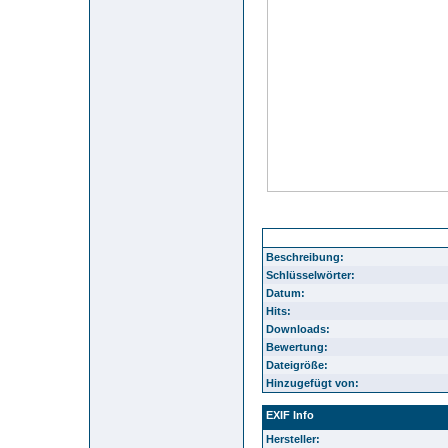
sammlung g widmann vereine 02
Beschreibung:
Schlüsselwörter:
Datum:
Hits:
Downloads:
Bewertung:
Dateigröße:
Hinzugefügt von:
EXIF Info
Hersteller: