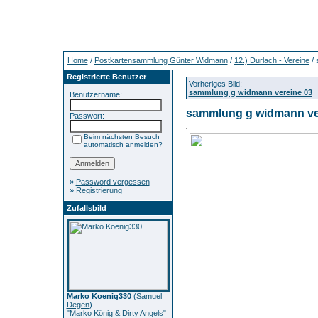
Home
/
Postkartensammlung Günter Widmann
/
12.) Durlach - Vereine
/ 
Registrierte Benutzer
Vorheriges Bild:
sammlung g widmann vereine 03
Benutzername:
sammlung g widmann ve
Passwort:
Beim nächsten Besuch
automatisch anmelden?
»
Password vergessen
»
Registrierung
Zufallsbild
Marko Koenig330
(
Samuel
Degen
)
"Marko König & Dirty Angels"