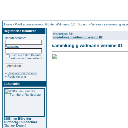
Home
/
Postkartensammlung Günter Widmann
/
12.) Durlach - Vereine
/ sammlung g widm
Registrierte Benutzer
Vorheriges Bild:
sammlung g widmann vereine 02
Benutzername:
sammlung g widmann vereine 01
Passwort:
Beim nächsten Besuch
automatisch anmelden?
»
Password vergessen
»
Registrierung
Zufallsbild
1988 - im Büro der
Turmberg-Rundschau
(
Samuel Degen
)