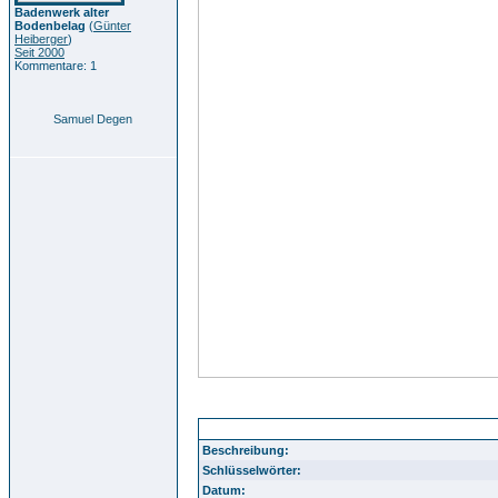
Badenwerk alter
Bodenbelag
(
Günter
Heiberger
)
Seit 2000
Kommentare: 1
Samuel Degen
sammlung guenter widmann 4 145
Beschreibung:
Schlüsselwörter:
Datum: