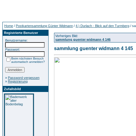
Home
/
Postkartensammlung Günter Widmann
/
4.) Durlach - Blick auf den Turmberg
/ sa
Registrierte Benutzer
Vorheriges Bild:
sammlung guenter widmann 4 146
Benutzername:
sammlung guenter widmann 4 145
Passwort:
Beim nächsten Besuch
automatisch anmelden?
»
Password vergessen
»
Registrierung
Zufallsbild