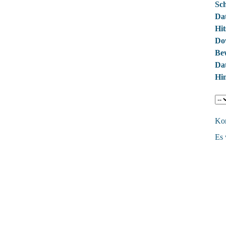
Sch
Da
Hit
Do
Be
Dat
Hin
Ko
Es 