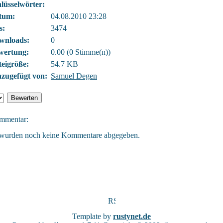
lüsselwörter:
tum:
04.08.2010 23:28
s:
3474
wnloads:
0
wertung:
0.00 (0 Stimme(n))
eigröße:
54.7 KB
zugefügt von:
Samuel Degen
mmentar:
wurden noch keine Kommentare abgegeben.
Template by
rustynet.de