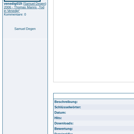
venedig019
(
Samuel Degen
)
2006 - Thomas Manns „Tod
in Venedig“
Kommentare: 0
Samuel Degen
Kruschtelmarkt Juni 2009 050
Beschreibung:
Schlüsselwörter:
Datum:
Hits:
Downloads:
Bewertung:
Dateigröße: