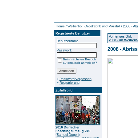
Home
/
Weiherhof, Orgelfabrik und Marstall
/ 2008 - Ab
Registrierte Benutzer
Vorheriges Bild:
2008 - im Weiherh
Benutzername:
2008 - Abris
Passwort:
Beim nächsten Besuch
automatisch anmelden?
»
Password vergessen
»
Registrierung
Zufallsbild
2016 Durlacher
Faschingsumzug 249
(
Samuel Degen
)