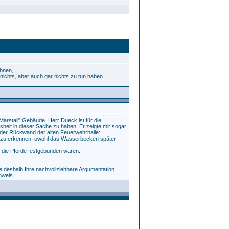
chnen,
" nichts, aber auch gar nichts zu tun haben.
rstall" Gebäude. Herr Dueck ist für die
heit in dieser Sache zu haben. Er zeigte mir sogar
 der Rückwand der alten Feuerwehrhalle:
e zu erkennen, owohl das Wasserbecken später
 die Pferde festgebunden waren.
de deshalb Ihre nachvollziehbare Argumentation
nweis.