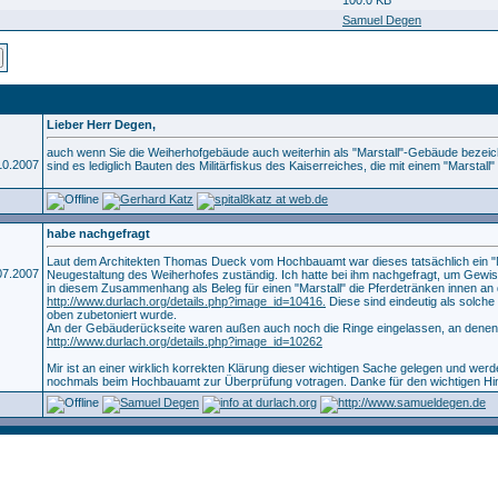
Samuel Degen
Lieber Herr Degen,
auch wenn Sie die Weiherhofgebäude auch weiterhin als "Marstall"-Gebäude bezei
.10.2007
sind es lediglich Bauten des Militärfiskus des Kaiserreiches, die mit einem "Marstall
habe nachgefragt
Laut dem Architekten Thomas Dueck vom Hochbauamt war dieses tatsächlich ein "Ma
.07.2007
Neugestaltung des Weiherhofes zuständig. Ich hatte bei ihm nachgefragt, um Gewiss
in diesem Zusammenhang als Beleg für einen "Marstall" die Pferdetränken innen an
http://www.durlach.org/details.php?image_id=10416.
Diese sind eindeutig als solch
oben zubetoniert wurde.
An der Gebäuderückseite waren außen auch noch die Ringe eingelassen, an denen
http://www.durlach.org/details.php?image_id=10262
Mir ist an einer wirklich korrekten Klärung dieser wichtigen Sache gelegen und wer
nochmals beim Hochbauamt zur Überprüfung votragen. Danke für den wichtigen Hi