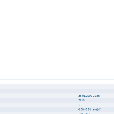
 Marstallgebäudes
28.01.2009 21:55
2218
1
0.00 (0 Stimme(n))
100.0 KB