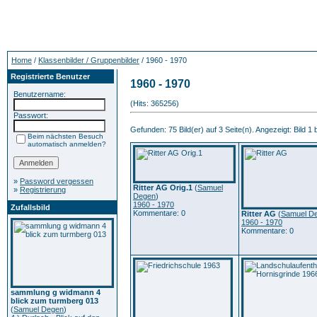
Home
/
Klassenbilder / Gruppenbilder
/ 1960 - 1970
Registrierte Benutzer
1960 - 1970
Benutzername:
(Hits: 365256)
Passwort:
Gefunden: 75 Bild(er) auf 3 Seite(n). Angezeigt: Bild 1 
Beim nächsten Besuch
automatisch anmelden?
»
Password vergessen
Ritter AG Orig.1
(
Samuel
»
Registrierung
Degen
)
1960 - 1970
Zufallsbild
Kommentare: 0
Ritter AG
(
Samuel D
1960 - 1970
Kommentare: 0
sammlung g widmann 4
blick zum turmberg 013
(
Samuel Degen
)