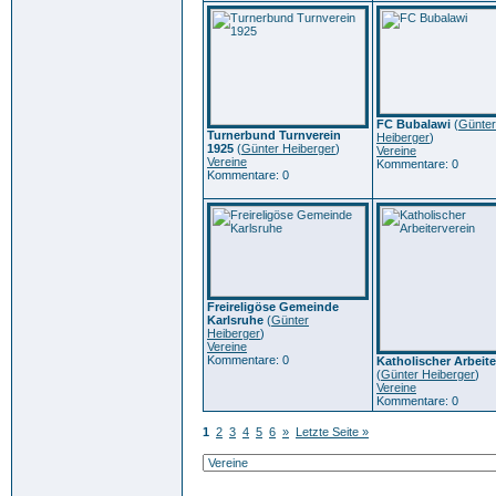
FC Bubalawi
(
Günter
Turnerbund Turnverein
Heiberger
)
1925
(
Günter Heiberger
)
Vereine
Vereine
Kommentare: 0
Kommentare: 0
Freireligöse Gemeinde
Karlsruhe
(
Günter
Heiberger
)
Vereine
Kommentare: 0
Katholischer Arbeite
(
Günter Heiberger
)
Vereine
Kommentare: 0
1
2
3
4
5
6
»
Letzte Seite »