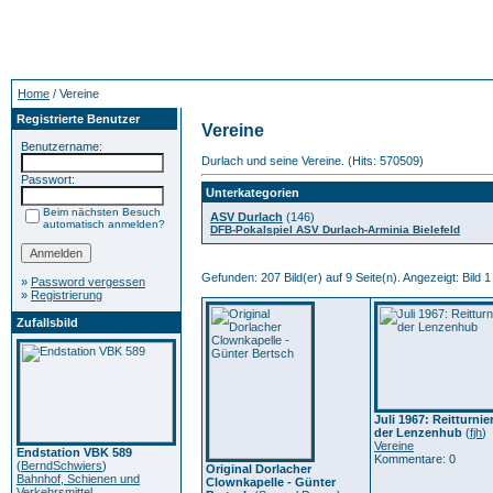
Home
/ Vereine
Registrierte Benutzer
Vereine
Benutzername:
Durlach und seine Vereine. (Hits: 570509)
Passwort:
Unterkategorien
Beim nächsten Besuch
ASV Durlach
(146)
automatisch anmelden?
DFB-Pokalspiel ASV Durlach-Arminia Bielefeld
Gefunden: 207 Bild(er) auf 9 Seite(n). Angezeigt: Bild 1
»
Password vergessen
»
Registrierung
Zufallsbild
Juli 1967: Reitturnie
der Lenzenhub
(
fjh
)
Vereine
Endstation VBK 589
Kommentare: 0
(
BerndSchwiers
)
Original Dorlacher
Bahnhof, Schienen und
Clownkapelle - Günter
Verkehrsmittel