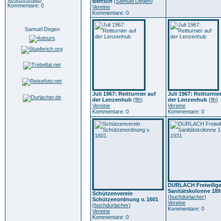
Bertsch
(
Samuel Degen
)
Kommentare: 0
Vereine
Kommentare: 0
Samuel Degen
Juli 1967: Reitturnier auf
Juli 1967: Reitturnie
der Lenzenhub
(
fjh
)
der Lenzenhub
(
fjh
)
Vereine
Vereine
Kommentare: 0
Kommentare: 0
DURLACH Freiwillg
Sanitätskolonne 189
Schützenverein
(
buchdurlacher
)
Schützenordnung v. 1601
Vereine
(
buchdurlacher
)
Kommentare: 0
Vereine
Kommentare: 0