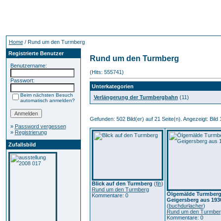
Home
/ Rund um den Turmberg
Registrierte Benutzer
Rund um den Turmberg
Benutzername:
(Hits: 555741)
Passwort:
Unterkategorien
Beim nächsten Besuch
Verlängerung der Turmbergbahn
(11)
automatisch anmelden?
Gefunden: 502 Bild(er) auf 21 Seite(n). Angezeigt: Bild 
»
Password vergessen
»
Registrierung
Zufallsbild
Blick auf den Turmberg
(
fjh
)
Rund um den Turmberg
Ölgemälde Turmberg 
Kommentare: 0
Geigersberg aus 193
(
buchdurlacher
)
Rund um den Turmber
Kommentare: 0