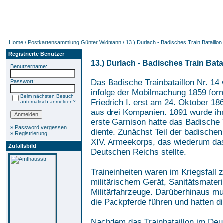
Home
/
Postkartensammlung Günter Widmann
/ 13.) Durlach - Badisches Train Bataillon
Registrierte Benutzer
13.) Durlach - Badisches Train Bata
Benutzername:
Das Badische Trainbataillon Nr. 14
Passwort:
infolge der Mobilmachung 1859 form
Beim nächsten Besuch
Friedrich I. erst am 24. Oktober 186
automatisch anmelden?
aus drei Kompanien. 1891 wurde ihm
erste Garnison hatte das Badische 
»
Password vergessen
diente. Zunächst Teil der badischen
»
Registrierung
XIV. Armeekorps, das wiederum das
Zufallsbild
Deutschen Reichs stellte.
Traineinheiten waren im Kriegsfall 
militärischem Gerät, Sanitätsmater
Militärfahrzeuge. Darüberhinaus m
die Packpferde führen und hatten d
Nachdem das Trainbataillon im Deu