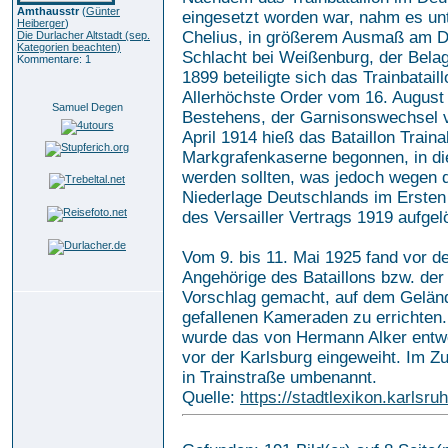
Amthausstr
(
Günter
eingesetzt worden war, nahm es un
Heiberger
)
Chelius, in größerem Ausmaß am De
Die Durlacher Altstadt (sep.
Kategorien beachten)
Schlacht bei Weißenburg, der Belag
Kommentare: 1
1899 beteiligte sich das Trainbata
Allerhöchste Order vom 16. August 
Samuel Degen
Bestehens, der Garnisonswechsel v
April 1914 hieß das Bataillon Train
Markgrafenkaserne begonnen, in die
werden sollten, was jedoch wegen 
Niederlage Deutschlands im Ersten
des Versailler Vertrags 1919 aufgel
Vom 9. bis 11. Mai 1925 fand vor de
Angehörige des Bataillons bzw. de
Vorschlag gemacht, auf dem Geländ
gefallenen Kameraden zu errichten.
wurde das von Hermann Alker entw
vor der Karlsburg eingeweiht. Im 
in Trainstraße umbenannt.
Quelle:
https://stadtlexikon.karlsr