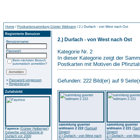
Home
/
Postkartensammlung Günter Widmann
/ 2.) Durlach - von West nach Ost
Registrierte Benutzer
2.) Durlach - von West nach Ost
Benutzername:
Kategorie Nr. 2
Passwort:
In dieser Kategorie zeigt der Sam
Beim nächsten Besuch
Postkarten mit Motiven die Pfinzta
automatisch anmelden?
Gefunden: 222 Bild(er) auf 9 Seite(n
»
Password vergessen
»
Registrierung
Zufallsbild
sammlung guenter
sammlung guenter
widmann 2 222
(
Samuel
widmann 2 221
(
Sam
Fayence
(
Günter Heiberger
)
Degen
)
Degen
)
Gewerbe und Industrie in
2.) Durlach - von West nach
2.) Durlach - von Wes
Durlach vor 2000
Ost
Ost
Kommentare: 0