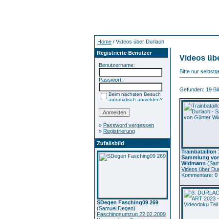
Home
/ Videos über Durlach
Registrierte Benutzer
Videos üb
Benutzername:
Bitte nur selbst
Passwort:
Gefunden: 19 Bild
Beim nächsten Besuch
automatisch anmelden?
»
Password vergessen
»
Registrierung
Zufallsbild
Trainbataillon 
Sammlung von
Widmann
(
Sam
Videos über Du
Kommentare: 0
SDegen Fasching09 269
(
Samuel Degen
)
Faschingsumzug 22.02.2009