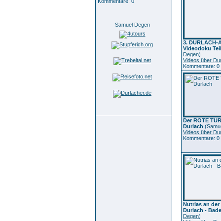
Kommentare: 0
Samuel Degen
3. DURLACH-A
Videodoku Teil
Degen
)
Videos über Du
Kommentare: 0
Der ROTE TU
Durlach
(
Samu
Videos über Du
Kommentare: 0
Nutrias an der 
Durlach - Bad
Degen
)