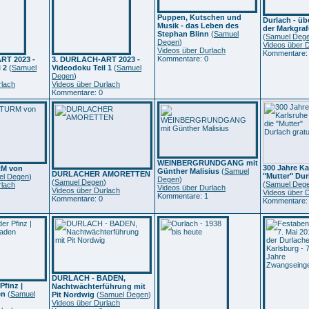
Puppen, Kutschen und
Durlach - üb
Musik - das Leben des
der Markgraf
Stephan Blinn
(
Samuel
(
Samuel Deg
Degen
)
Videos über 
Videos über Durlach
Kommentare:
Kommentare: 0
RT 2023 -
3. DURLACH-ART 2023 -
 2
(
Samuel
Videodoku Teil 1
(
Samuel
Degen
)
rlach
Videos über Durlach
Kommentare: 0
WEINBERGRUNDGANG mit
300 Jahre Ka
RM von
Günther Malisius
(
Samuel
DURLACHER AMORETTEN
"Mutter" Durl
el Degen
)
Degen
)
(
Samuel Degen
)
(
Samuel Deg
rlach
Videos über Durlach
Videos über Durlach
Videos über 
Kommentare: 1
Kommentare: 0
Kommentare:
DURLACH - BADEN,
Pfinz |
Nachtwächterführung mit
en
(
Samuel
Pit Nordwig
(
Samuel Degen
)
Videos über Durlach