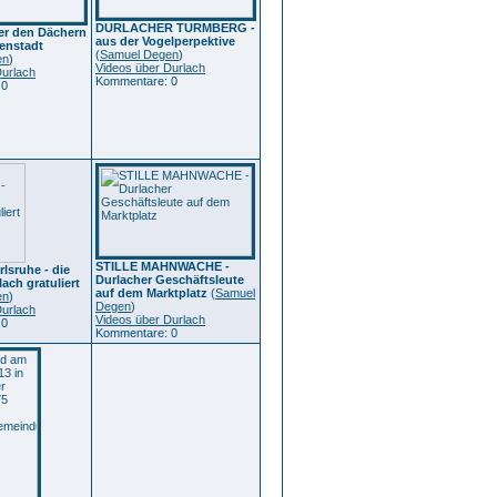
DURLACHER TURMBERG -
er den Dächern
aus der Vogelperpektive
enstadt
(
Samuel Degen
)
en
)
Videos über Durlach
Durlach
Kommentare: 0
 0
STILLE MAHNWACHE -
rlsruhe - die
Durlacher Geschäftsleute
ach gratuliert
auf dem Marktplatz
(
Samuel
en
)
Degen
)
Durlach
Videos über Durlach
 0
Kommentare: 0