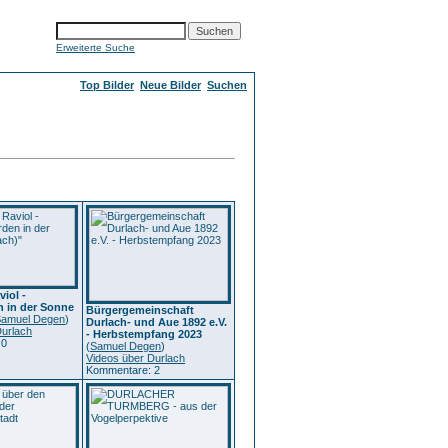
Erweiterte Suche
Top Bilder
Neue Bilder
Suchen
viol -
 in der Sonne
Bürgergemeinschaft
amuel Degen
)
Durlach- und Aue 1892 e.V.
Durlach
- Herbstempfang 2023
 0
(
Samuel Degen
)
Videos über Durlach
Kommentare: 2