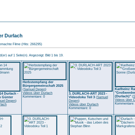
er Durlach
gemachte Filme (Hits: 266295)
(er) auf 1 Seite(n). Angezeigt: Bild 1 bis 19.
Herbstempfang der
Bürgergemeinschaft 2025
Karlheinz Ra
(
Samuel Degen
)
"Großwerden
Videos über Durlach
14 Durlach -
3. DURLACH-ART 2023 -
(Durlach)"
(
S
Kommentare: 0
 Günter
Videodoku Teil 3
(
Samuel
Videos über 
uel Degen
)
Degen
)
Kommentare:
rlach
Videos über Durlach
Kommentare: 0