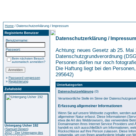
Home
/ Datenschutzerklärung / Impressum
Registrierte Benutzer
Datenschutzerklärung / Impressu
Benutzername:
Achtung: neues Gesetz ab 25. Mai
Passwort:
Datenschutzgrundverordnung (DSG
Beim nächsten Besuch
Personen dürfen nur noch fotografie
automatisch anmelden?
Die Haftung liegt bei den Personen, 
295642)
»
Password vergessen
»
Registrierung
Unterkategorien
Zufallsbild
Datenschutzerklärung
(0)
Verantwortliche Stelle im Sinne der Datenschutzgese
Erfassung allgemeiner Informationen
Wenn Sie auf unsere Webseite zugreifen, werden aut
allgemeiner Natur erfasst. Diese Informationen (Serve
etwa die Art des Webbrowsers, das verwendete Betr
Domainnamen Ihres Internet Service Providers und Ä
Untergang Usher 192
handelt es sich ausschließlich um Informationen, wel
(
Samuel Degen
)
Rückschlüsse auf Ihre Person zulassen. Diese Infor
2012 - Der Untergang des
notwendig, um von Ihnen angeforderte Inhalte von W