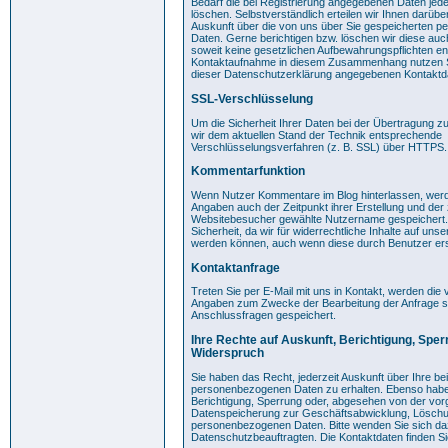
Bedarf die bei Registrierung angegebenen Daten jede
löschen. Selbstverständlich erteilen wir Ihnen darübe
Auskunft über die von uns über Sie gespeicherten 
Daten. Gerne berichtigen bzw. löschen wir diese au
soweit keine gesetzlichen Aufbewahrungspflichten e
Kontaktaufnahme in diesem Zusammenhang nutzen Si
dieser Datenschutzerklärung angegebenen Kontaktd
SSL-Verschlüsselung
Um die Sicherheit Ihrer Daten bei der Übertragung 
wir dem aktuellen Stand der Technik entsprechende
Verschlüsselungsverfahren (z. B. SSL) über HTTPS.
Kommentarfunktion
Wenn Nutzer Kommentare im Blog hinterlassen, wer
Angaben auch der Zeitpunkt ihrer Erstellung und der
Websitebesucher gewählte Nutzername gespeichert. 
Sicherheit, da wir für widerrechtliche Inhalte auf uns
werden können, auch wenn diese durch Benutzer erst
Kontaktanfrage
Treten Sie per E-Mail mit uns in Kontakt, werden di
Angaben zum Zwecke der Bearbeitung der Anfrage s
Anschlussfragen gespeichert.
Ihre Rechte auf Auskunft, Berichtigung, Spe
Widerspruch
Sie haben das Recht, jederzeit Auskunft über Ihre be
personenbezogenen Daten zu erhalten. Ebenso habe
Berichtigung, Sperrung oder, abgesehen von der vo
Datenspeicherung zur Geschäftsabwicklung, Löschu
personenbezogenen Daten. Bitte wenden Sie sich d
Datenschutzbeauftragten. Die Kontaktdaten finden Si