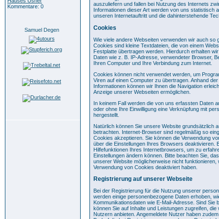
Hauses Usher
auszuliefern und fallen bei Nutzung des Internets z
Kommentare: 0
Informationen dieser Art werden von uns statistisch
unseren Internetauftritt und die dahinterstehende Tec
Cookies
Samuel Degen
Wie viele andere Webseiten verwenden wir auch so 
Cookies sind kleine Textdateien, die von einem Webs
Festplatte übertragen werden. Hierdurch erhalten wi
Daten wie z. B. IP-Adresse, verwendeter Browser, B
Ihren Computer und Ihre Verbindung zum Internet.
Cookies können nicht verwendet werden, um Progra
Viren auf einen Computer zu übertragen. Anhand der
Informationen können wir Ihnen die Navigation erleic
Anzeige unserer Webseiten ermöglichen.
In keinem Fall werden die von uns erfassten Daten a
oder ohne Ihre Einwilligung eine Verknüpfung mit p
hergestellt.
Natürlich können Sie unsere Website grundsätzlich 
betrachten. Internet-Browser sind regelmäßig so einge
Cookies akzeptieren. Sie können die Verwendung von
über die Einstellungen Ihres Browsers deaktivieren. 
Hilfefunktionen Ihres Internetbrowsers, um zu erfahre
Einstellungen ändern können. Bitte beachten Sie, da
unserer Website möglicherweise nicht funktionieren, 
Verwendung von Cookies deaktiviert haben.
Registrierung auf unserer Webseite
Bei der Registrierung für die Nutzung unserer person
werden einige personenbezogene Daten erhoben, wi
Kommunikationsdaten wie E-Mail-Adresse. Sind Sie bei
können Sie auf Inhalte und Leistungen zugreifen, die w
Nutzern anbieten. Angemeldete Nutzer haben zudem d