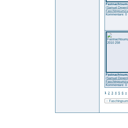
Fastnachtsumz
(
Samuel Degen
Faschingsumzu
Kommentare: 0
Fastnachtsumz
(
Samuel Degen
Faschingsumzu
Kommentare: 0
1
2
3
4
5
6
»