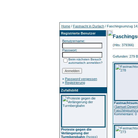
Home
/
Fastnacht in Durlach
/ Faschingsumzug 14
Registrierte Benutzer
Faschings
Benutzername:
(Hits: 379366)
Passwort:
Gefunden: 279 Bil
Beim nächsten Besuch
automatisch anmelden?
»
Password vergessen
»
Registrierung
Zufallsbild
Fastnachtsumz
(
Samuel Degen
Faschingsumzu
Kommentare: 0
Proteste gegen die
Verlängerung der
Turmbergbahn
(
hyoss
)