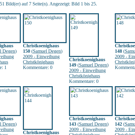
1 Bild(er) auf 7 Seite(n). Angezeigt: Bild 1 bis 25.
ighaus
Christkoenighaus
Christko
l Degen
)
150
(
Samuel Degen
)
148
(
Samu
weihung
2009 - Einweihung
2009 - Ei
Christkoenighaus
haus
Christkönighaus
Christkön
149
(
Samuel Degen
)
: 1
Kommentare: 0
Kommenta
2009 - Einweihung
Christkönighaus
Kommentare: 0
ighaus
Christkoenighaus
Christko
l Degen
)
143
(
Samuel Degen
)
142
(
Samu
weihung
2009 - Einweihung
2009 - Ei
Christkoenighaus
haus
Christkönighaus
Christkön