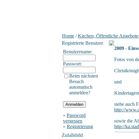
Home
/
Kirchen, Öffentliche Angebote
Registrierte Benutzer
2009 - Ein
Benutzername:
Fotos von d
Passwort:
Christkönigh
Beim nächsten
Besuch
und
automatisch
anmelden?
Kindertagest
siehe auch F
http://www.d
»
Password
vergessen
sowie die A
»
Registrierung
http://ka.s
Zufallsbild