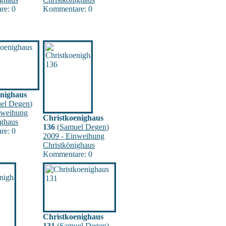
re: 0
Kommentare: 0
enighaus
el Degen
)
nweihung
Christkoenighaus
ighaus
136
(
Samuel Degen
)
re: 0
2009 - Einweihung
Christkönighaus
Kommentare: 0
Christkoenighaus
131
(
Samuel Degen
)