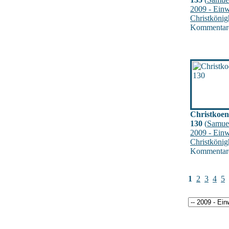
2009 - Ein
Christkönig
Kommentare
Christkoen
130
(
Samue
2009 - Ein
Christkönig
Kommentare
1
2
3
4
5