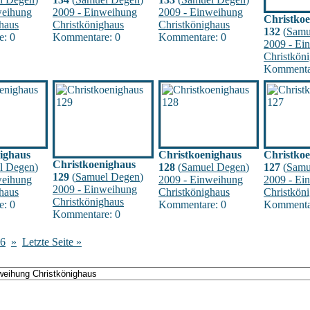
weihung
2009 - Einweihung
2009 - Einweihung
Christko
haus
Christkönighaus
Christkönighaus
132
(
Samu
: 0
Kommentare: 0
Kommentare: 0
2009 - Ei
Christkön
Kommenta
ighaus
Christkoenighaus
Christko
Christkoenighaus
l Degen
)
128
(
Samuel Degen
)
127
(
Samu
129
(
Samuel Degen
)
weihung
2009 - Einweihung
2009 - Ei
2009 - Einweihung
haus
Christkönighaus
Christkön
Christkönighaus
: 0
Kommentare: 0
Kommenta
Kommentare: 0
6
»
Letzte Seite »