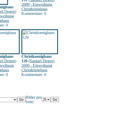
2009 - Einweihung
enighaus
Christkönighaus
el Degen
)
Kommentare: 0
nweihung
ighaus
re: 0
enighaus
Christkoenighaus
el Degen
)
126
(
Samuel Degen
)
nweihung
2009 - Einweihung
ighaus
Christkönighaus
re: 0
Kommentare: 0
Bilder pro
Seite: