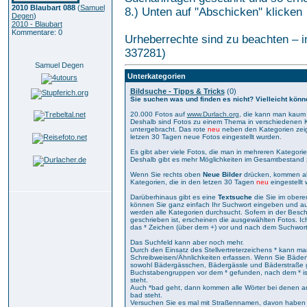
2010 Blaubart 088
(
Samuel
8.) Unten auf "Abschicken" klicken
Degen
)
2010 - Blaubart
Kommentare: 0
Urheberrechte sind zu beachten – im
337281)
Samuel Degen
Unterkategorien
Bildsuche - Tipps & Tricks
(0)
Sie suchen was und finden es nicht? Vielleicht könn
20.000 Fotos auf
www.Durlach.org
, die kann man kaum 
Deshalb sind Fotos zu einem Thema in verschiedenen 
untergebracht. Das rote
neu
neben den Kategorien zeig
letzen 30 Tagen neue Fotos eingestellt wurden.
Es gibt aber viele Fotos, die man in mehreren Kategori
Deshalb gibt es mehr Möglichkeiten im Gesamtbestand 
Wenn Sie rechts oben
Neue Bilder
drücken, kommen all
Kategorien, die in den letzen 30 Tagen
neu
eingestellt
Darüberhinaus gibt es eine
Textsuche
die Sie im oberen
können Sie ganz einfach Ihr Suchwort eingeben und au
werden alle Kategorien durchsucht. Sofern in der Besc
geschrieben ist, erscheinen die ausgewählten Fotos. 
das * Zeichen (über dem +) vor und nach dem Suchwort
Das Suchfeld kann aber noch mehr.
Durch den Einsatz des Stellvertreterzeichens * kann 
Schreibweisen/Ähnlichkeiten erfassen. Wenn Sie Bäde
sowohl Bädergässchen, Bädergässle und Bäderstraße g
Buchstabengruppen vor dem * gefunden, nach dem * ist
steht.
Auch *bad geht, dann kommen alle Wörter bei denen am
bad steht.
Versuchen Sie es mal mit Straßennamen, davon haben wi