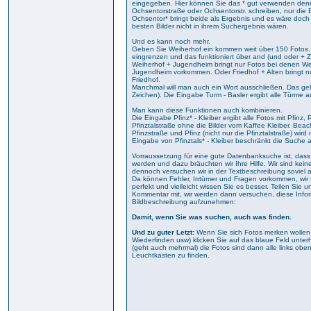
eingegeben. Hier können Sie das * gut verwenden de
Ochsentorstraße oder Ochsentorstr. schreiben, nur die
Ochsentor* bringt beide als Ergebnis und es wäre doc
besten Bilder nicht in ihrem Suchergebnis wären.
Und es kann noch mehr.
Geben Sie Weiherhof ein kommen weit über 150 Fotos. D
eingrenzen und das funktioniert über and (und oder + 
Weiherhof + Jugendheim bringt nur Fotos bei denen W
Jugendheim vorkommen. Oder Friedhof + Alten bringt n
Friedhof.
Manchmal will man auch ein Wort ausschließen. Das geht
Zeichen). Die Eingabe Turm - Basler ergibt alle Türme 
Man kann diese Funktionen auch kombinieren.
Die Eingabe Pfinz* - Kleiber ergibt alle Fotos mit Pfinz,
Pfinztalstraße ohne die Bilder vom Kaffee Kleiber. Beac
Pfinzstraße und Pfinz (nicht nur die Pfinztalstraße) wird
Eingabe von Pfinztals* - Kleiber beschränkt die Suche au
Vorraussetzung für eine gute Datenbanksuche ist, das
werden und dazu bräuchten wir Ihre Hilfe. Wir sind kein
dennoch versuchen wir in der Textbeschreibung soviel a
Da können Fehler, Irrtümer und Fragen vorkommen, wir 
perfekt und vielleicht wissen Sie es besser. Teilen Sie u
Kommentar mit, wir werden dann versuchen, diese Infor
Bildbeschreibung aufzunehmen:
Damit, wenn Sie was suchen, auch was finden.
Und zu guter Letzt:
Wenn Sie sich Fotos merken wollen
Wiederfinden usw) klicken Sie auf das blaue Feld unter
(geht auch mehrmal) die Fotos sind dann alle links obe
Leuchtkasten zu finden.