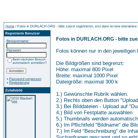
Home
/ Fotos in DURLACH.ORG - bitte zuerst registrieren, erst dann ist eine interaktive
Registrierte Benutzer
Fotos in DURLACH.ORG - bitte zuerst
Benutzername:
Fotos können nur in den jeweiligen
Passwort:
Beim nächsten Besuch
Die Bildgrößen sind begrenzt:
automatisch anmelden?
Höhe: maximal 800 Pixel
Breite: maximal 1000 Pixel
»
Password vergessen
Dateigröße: maximal 300 k
»
Registrierung
Zufallsbild
1.) Gewünschte Rubrik wählen.
2.) Rechts oben den Button "Upload
3.) Bei Bilddateien - Upload auf "D
4.) Bild von Festplatte auswählen
5.) Thumbnails werden automatisch g
6.) Im Pflichtfeld "Bildname" die Bi
7.) Im Feld "Beschreibung" die Inha
Suchanfragen gescannt und so erhöh